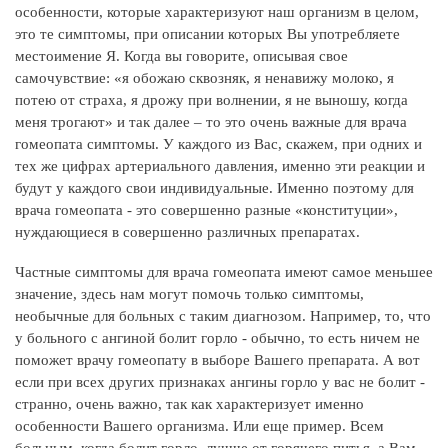
особенности, которые характеризуют наш организм в целом,
это те симптомы, при описании которых Вы употребляете
местоимение Я. Когда вы говорите, описывая свое
самочувствие: «я обожаю сквозняк, я ненавижу молоко, я
потею от страха, я дрожу при волнении, я не выношу, когда
меня трогают» и так далее – то это очень важные для врача
гомеопата симптомы. У каждого из Вас, скажем, при одних и
тех же цифрах артериального давления, именно эти реакции и
будут у каждого свои индивидуальные. Именно поэтому для
врача гомеопата - это совершенно разные «конституции»,
нуждающиеся в совершенно различных препаратах.
Частные симптомы для врача гомеопата имеют самое меньшее
значение, здесь нам могут помочь только симптомы,
необычные для больных с таким диагнозом. Например, то, что
у больного с ангиной болит горло - обычно, то есть ничем не
поможет врачу гомеопату в выборе Вашего препарата. А вот
если при всех других признаках ангины горло у вас не болит -
странно, очень важно, так как характеризует именно
особенности Вашего организма. Или еще пример. Всем
больным, когда болит горло, лучше от горячего питья, а Вам -